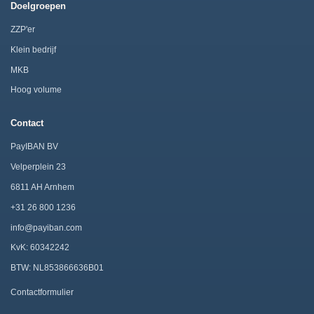
Doelgroepen
ZZP'er
Klein bedrijf
MKB
Hoog volume
Contact
PayIBAN BV
Velperplein 23
6811 AH Arnhem
+31 26 800 1236
info@payiban.com
KvK: 60342242
BTW: NL853866636B01
Contactformulier