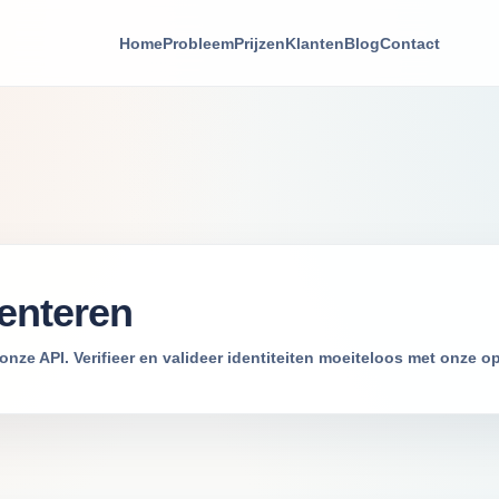
Home
Probleem
Prijzen
Klanten
Blog
Contact
enteren
nze API. Verifieer en valideer identiteiten moeiteloos met onze o