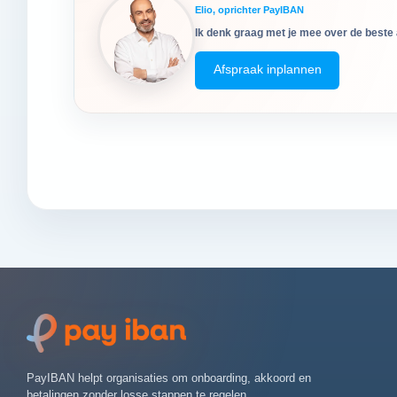
Elio, oprichter PayIBAN
Ik denk graag met je mee over de beste 
Afspraak inplannen
PayIBAN helpt organisaties om onboarding, akkoord en
betalingen zonder losse stappen te regelen.