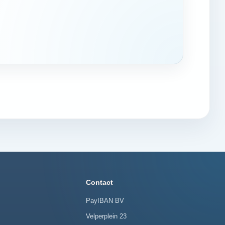
Contact
PayIBAN BV
Velperplein 23