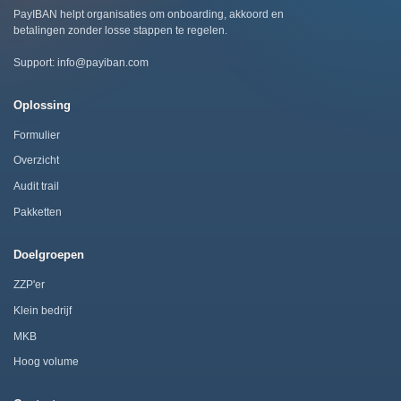
PayIBAN helpt organisaties om onboarding, akkoord en
betalingen zonder losse stappen te regelen.
Support:
info@payiban.com
Oplossing
Formulier
Overzicht
Audit trail
Pakketten
Doelgroepen
ZZP'er
Klein bedrijf
MKB
Hoog volume