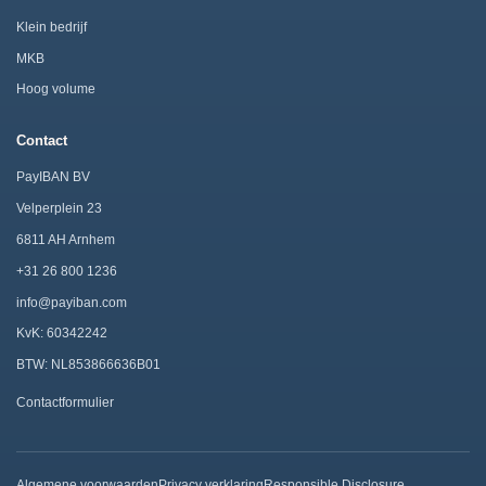
Klein bedrijf
MKB
Hoog volume
Contact
PayIBAN BV
Velperplein 23
6811 AH Arnhem
+31 26 800 1236
info@payiban.com
KvK: 60342242
BTW: NL853866636B01
Contactformulier
Algemene voorwaarden
Privacy verklaring
Responsible Disclosure