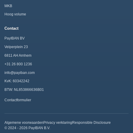
MKB
Hoog volume
Contact
PayIBAN BV
Velperplein 23
6811 AH Arnhem
+31 26 800 1236
info@payiban.com
KvK: 60342242
BTW: NL853866636B01
Contactformulier
Algemene voorwaarden
Privacy verklaring
Responsible Disclosure
© 2024 - 2026 PayIBAN B.V.